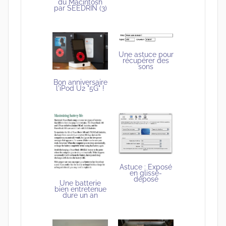
du Macintosh
par SEEDRIN (3)
Une astuce pour
récupérer des
sons
Bon anniversaire
l'iPod U2 "5G" !
Astuce : Exposé
en glissé-
déposé
Une batterie
bien entretenue
dure un an