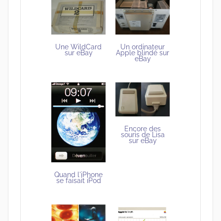
Une WildCard
Un ordinateur
sur eBay
Apple blindé sur
eBay
Encore des
souris de Lisa
sur eBay
Quand l'iPhone
se faisait iPod