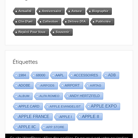
Actualité
Anniversaire
Astuce
Biographie
Clin D'œil
Collection
Délires D'IA
Publicités
Repéré Pour Vous
Souvenir
Étiquettes
1984
68000
AAPL
ACCESSOIRES
ADB
ADOBE
AIRPORT
AIRPODS
AIRTAG
ANDY HERTZFELD
ALBUM
ALFA ROMEO
APPLE EXPO
APPLE CARD
APPLE EVANGELIST
APPLE II
APPLE FRANCE
APPLE I
APPLE IIC
APP STORE