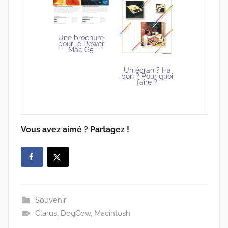
Une brochure
pour le Power
Mac G5
Un écran ? Ha
bon ? Pour quoi
faire ?
Vous avez aimé ? Partagez !
Souvenir
Clarus
,
DogCow
,
Macintosh