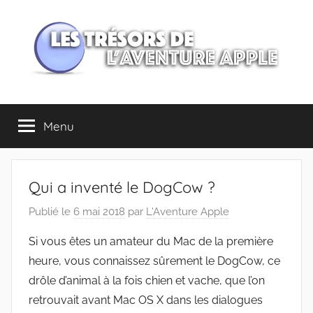
Aller
au
contenu
Les
Menu
trésors
de
Qui a inventé le DogCow ?
l'Aventure
Publié le
6 mai 2018
par
L'Aventure Apple
Apple
Si vous êtes un amateur du Mac de la première
heure, vous connaissez sûrement le DogCow, ce
drôle d’animal à la fois chien et vache, que l’on
retrouvait avant Mac OS X dans les dialogues