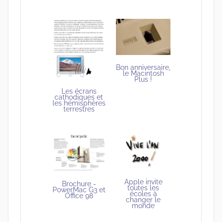
Bon anniversaire,
le Macintosh
Plus !
Les écrans
cathodiques et
les hémisphères
terrestres
Apple invite
Brochure -
toutes les
PowerMac G3 et
écoles à
Office 98
changer le
monde