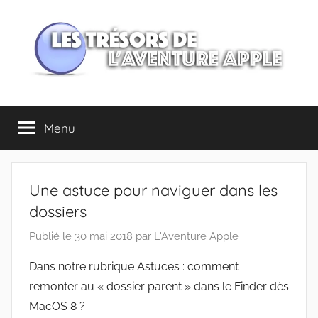
Aller
au
contenu
Les
Menu
trésors
de
Une astuce pour naviguer dans les
l'Aventure
dossiers
Publié le
30 mai 2018
par
L'Aventure Apple
Apple
Dans notre rubrique Astuces : comment
remonter au « dossier parent » dans le Finder dès
MacOS 8 ?