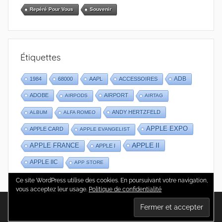
Repéré Pour Vous
Souvenir
Étiquettes
1984
68000
AAPL
ACCESSOIRES
ADB
ADOBE
AIRPORT
AIRPODS
AIRTAG
ANDY HERTZFELD
ALBUM
ALFA ROMEO
APPLE EXPO
APPLE CARD
APPLE EVANGELIST
APPLE II
APPLE FRANCE
APPLE I
APPLE IIC
APP STORE
Ce site WordPress utilise des cookies. En poursuivant votre navigation,
vous acceptez leur usage.
Politique de confidentialité
WordPress Theme: Donovan by ThemeZee.