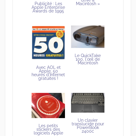
drive a
Publicité : Les
Macintosh »
Apple Enterprise
Awards de 1995
Le QuickTake
100, l'œil de
Macintosh
Avec AOL et
Apple, 50
heures d'Internet
gratuites !
Un clavier
translucide pour
Les petits
PowerBook
stickers des
2400c
logiciels Apple