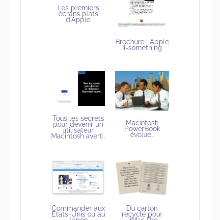
Les premiers
écrans plats
d'Apple
Brochure : Apple
II-something
Tous les secrets
Macintosh
pour devenir un
PowerBook
utilisateur
évolue…
Macintosh averti.
Du carton
Commander aux
recyclé pour
États-Unis ou au
l'iMac Pro