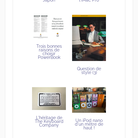
Japon
Trois bonnes
raisons de
choisir
PowerBook
Question de
style (3)
L'héritage de
Un iPod nano
The Keyboard
d'un mètre de
Company
haut !