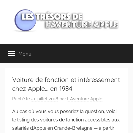
Aller
au
contenu
Les
Menu
trésors
de
Voiture de fonction et intéressement
l'Aventure
chez Apple… en 1984
Publié le
21 juillet 2018
par
L'Aventure Apple
Apple
Au cas où vous vous poseriez la question, voici
le listing des voitures de fonction accessibles aux
salariés d’Apple en Grande-Bretagne — à partir