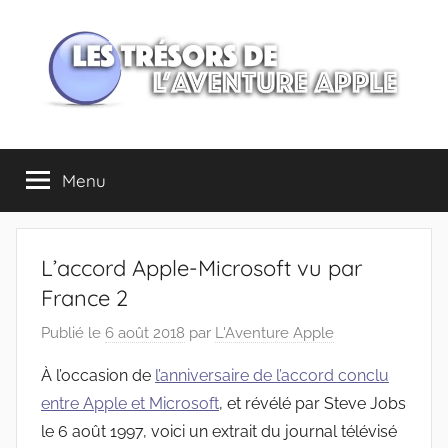
Aller
au
contenu
Les
Menu
trésors
de
L’accord Apple-Microsoft vu par
l'Aventure
France 2
Publié le
6 août 2018
par
L'Aventure Apple
Apple
À l’occasion de
l’anniversaire de l’accord conclu
entre Apple et Microsoft
, et révélé par Steve Jobs
le 6 août 1997, voici un extrait du journal télévisé