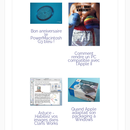
Bon anniversaire
le
PowerMacintosh
G3 bleu !
Comment
rendre un PC
compatible avec
l'Apple II
Quand Apple
adaptait son
Astuce -
packaging à
Habillez vos
Windows
images dans
Claris Works