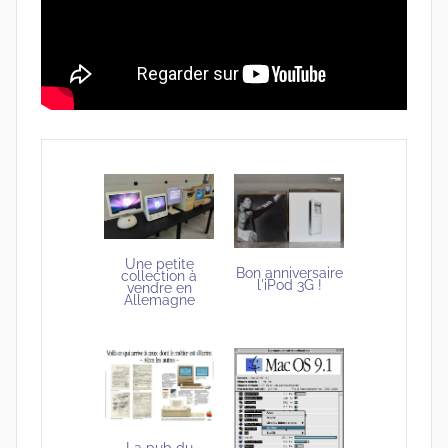
Une petite
Bon anniversaire
collection à
l'iPod 3G !
vendre en
Allemagne
La pub du