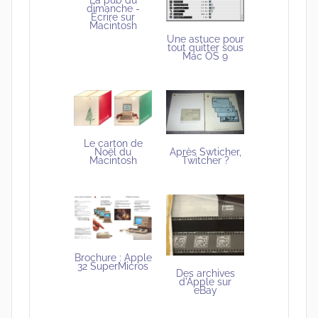
dimanche -
Écrire sur
Macintosh
Une astuce pour
tout quitter sous
Mac OS 9
Le carton de
Noël du
Après Swticher,
Macintosh
Twitcher ?
Brochure : Apple
32 SuperMicros
Des archives
d'Apple sur
eBay