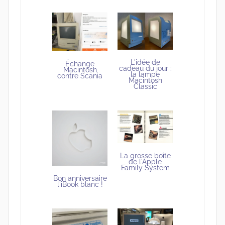
L'idée de
Échange
cadeau du jour :
Macintosh
la lampe
contre Scania
Macintosh
Classic
La grosse boîte
de l'Apple
Family System
Bon anniversaire
l'iBook blanc !