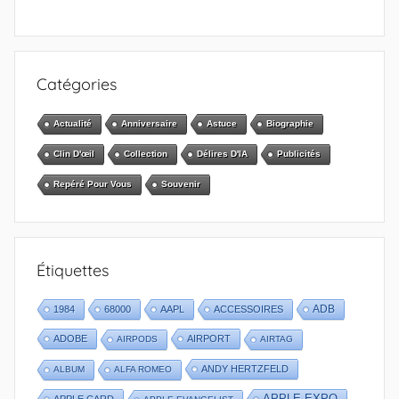
Catégories
Actualité
Anniversaire
Astuce
Biographie
Clin D'œil
Collection
Délires D'IA
Publicités
Repéré Pour Vous
Souvenir
Étiquettes
1984
68000
AAPL
ACCESSOIRES
ADB
ADOBE
AIRPORT
AIRPODS
AIRTAG
ANDY HERTZFELD
ALBUM
ALFA ROMEO
APPLE EXPO
APPLE CARD