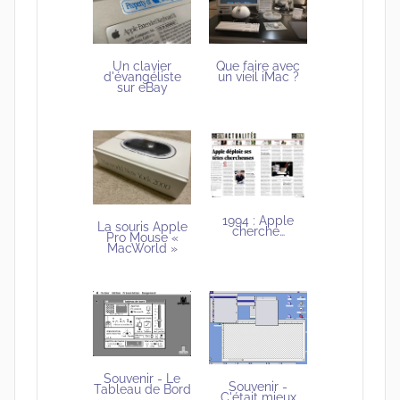
Un clavier
Que faire avec
d'évangéliste
un vieil iMac ?
sur eBay
1994 : Apple
La souris Apple
cherche…
Pro Mouse «
MacWorld »
Souvenir - Le
Souvenir -
Tableau de Bord
C'était mieux