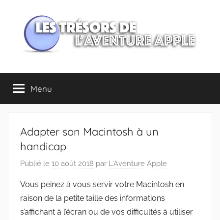
Aller
au
contenu
Les
Menu
trésors
de
Adapter son Macintosh à un
l'Aventure
handicap
Publié le
10 août 2018
par
L'Aventure Apple
Apple
Vous peinez à vous servir votre Macintosh en
raison de la petite taille des informations
s’affichant à l’écran ou de vos difficultés à utiliser