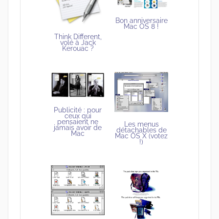
Bon anniversaire
Mac OS 8 !
Think Different,
volé à Jack
Kerouac ?
Publicité : pour
ceux qui
pensaient ne
Les menus
jamais avoir de
détachables de
Mac
Mac OS X (votez
!)