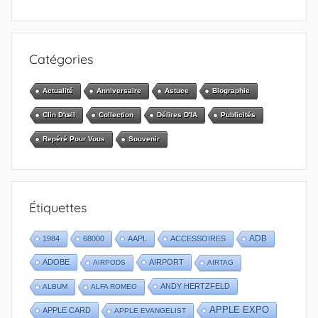
Catégories
Actualité
Anniversaire
Astuce
Biographie
Clin D'œil
Collection
Délires D'IA
Publicités
Repéré Pour Vous
Souvenir
Étiquettes
1984
68000
AAPL
ACCESSOIRES
ADB
ADOBE
AIRPORT
AIRPODS
AIRTAG
ANDY HERTZFELD
ALBUM
ALFA ROMEO
APPLE EXPO
APPLE CARD
APPLE EVANGELIST