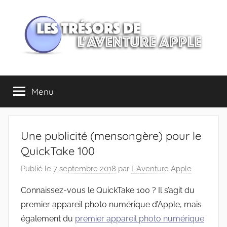
Aller
au
contenu
Les
Menu
trésors
de
Une publicité (mensongère) pour le
l'Aventure
QuickTake 100
Publié le
7 septembre 2018
par
L'Aventure Apple
Apple
Connaissez-vous le QuickTake 100 ? Il s’agit du
premier appareil photo numérique d’Apple, mais
également du
premier appareil photo numérique