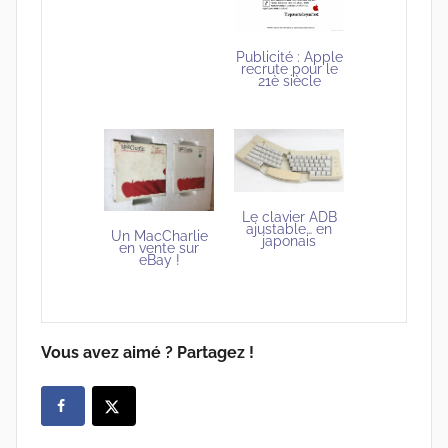
Publicité : Apple
recrute pour le
21è siècle
Le clavier ADB
ajustable… en
Un MacCharlie
japonais
en vente sur
eBay !
Vous avez aimé ? Partagez !