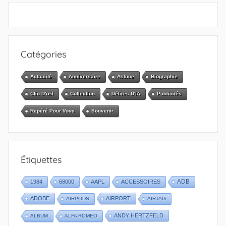
Catégories
Actualité
Anniversaire
Astuce
Biographie
Clin D'œil
Collection
Délires D'IA
Publicités
Repéré Pour Vous
Souvenir
Étiquettes
1984
68000
AAPL
ACCESSOIRES
ADB
ADOBE
AIRPORT
AIRPODS
AIRTAG
ANDY HERTZFELD
ALBUM
ALFA ROMEO