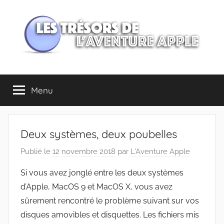
Aller
au
contenu
Les
Menu
trésors
de
Deux systèmes, deux poubelles
l'Aventure
Publié le
12 novembre 2018
par
L'Aventure Apple
Apple
Si vous avez jonglé entre les deux systèmes
d’Apple, MacOS 9 et MacOS X, vous avez
sûrement rencontré le problème suivant sur vos
disques amovibles et disquettes. Les fichiers mis