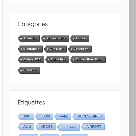
Catégories
Actualité
Anniversaire
Astuce
Biographie
Clin D'œil
Collection
Délires D'IA
Publicités
Repéré Pour Vous
Souvenir
Étiquettes
1984
68000
AAPL
ACCESSOIRES
ADB
ADOBE
AIRPORT
AIRPODS