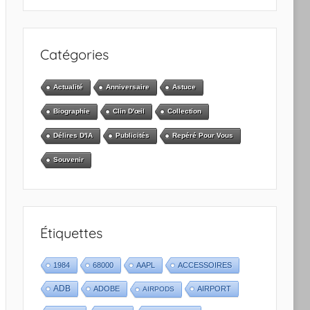
Catégories
Actualité
Anniversaire
Astuce
Biographie
Clin D'œil
Collection
Délires D'IA
Publicités
Repéré Pour Vous
Souvenir
Étiquettes
1984
68000
AAPL
ACCESSOIRES
ADB
ADOBE
AIRPORT
AIRPODS