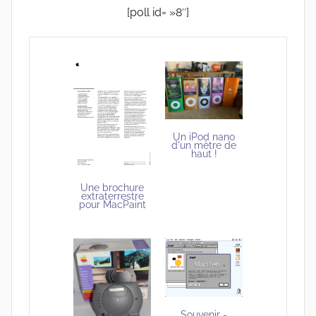
[poll id= »8″]
Un iPod nano
d'un mètre de
haut !
Une brochure
extraterrestre
pour MacPaint
Souvenir -