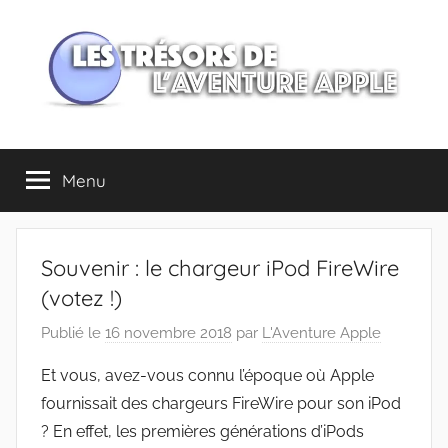
Aller
au
contenu
Les
Menu
trésors
de
Souvenir : le chargeur iPod FireWire
l'Aventure
(votez !)
Publié le
16 novembre 2018
par
L'Aventure Apple
Apple
Et vous, avez-vous connu l’époque où Apple
fournissait des chargeurs FireWire pour son iPod
? En effet, les premières générations d’iPods