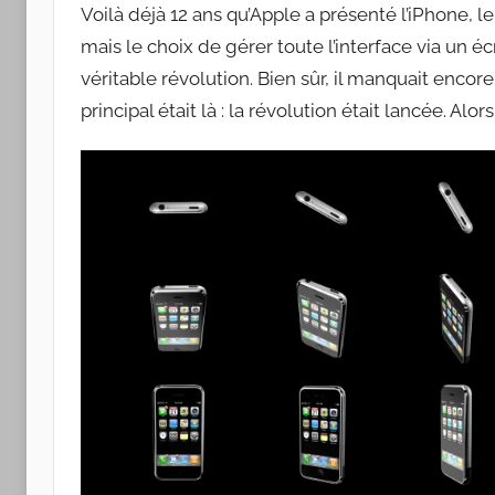
Apple
Voilà déjà 12 ans qu’Apple a présenté l’iPhone, le
mais le choix de gérer toute l’interface via un écr
véritable révolution. Bien sûr, il manquait encore 
principal était là : la révolution était lancée. Alor