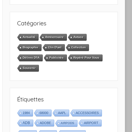
Catégories
Actualité
Anniversaire
Astuce
Biographie
Clin D'œil
Collection
Délires D'IA
Publicités
Repéré Pour Vous
Souvenir
Étiquettes
1984
68000
AAPL
ACCESSOIRES
ADB
ADOBE
AIRPORT
AIRPODS