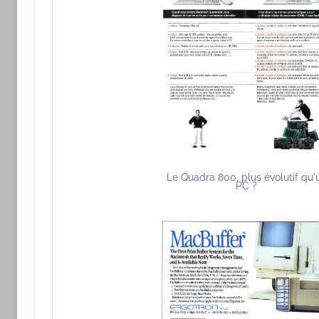
Le Quadra 800, plus évolutif qu'
PC ?