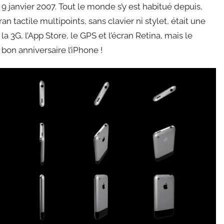
 9 janvier 2007. Tout le monde s’y est habitué depuis,
an tactile multipoints, sans clavier ni stylet, était une
la 3G, l’App Store, le GPS et l’écran Retina, mais le
s bon anniversaire l’iPhone !