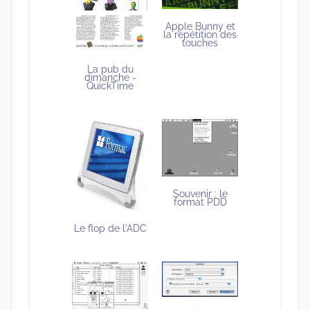
Apple Bunny et
la répétition des
touches
La pub du
dimanche -
QuickTime
Souvenir : le
format PDD
Le flop de l'ADC