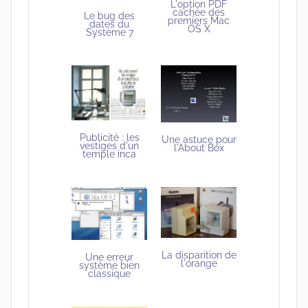
L'option PDF
cachée des
Le bug des
premiers Mac
dates du
OS X
Système 7
Publicité : les
Une astuce pour
vestiges d'un
l'About Box
temple inca
La disparition de
Une erreur
l'orange
système bien
classique