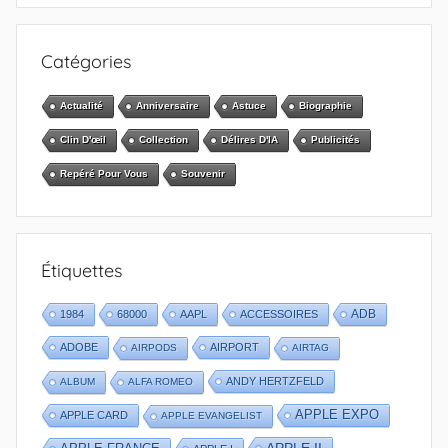
Catégories
Actualité
Anniversaire
Astuce
Biographie
Clin D'œil
Collection
Délires D'IA
Publicités
Repéré Pour Vous
Souvenir
Étiquettes
1984
68000
AAPL
ACCESSOIRES
ADB
ADOBE
AIRPORT
AIRPODS
AIRTAG
ANDY HERTZFELD
ALBUM
ALFA ROMEO
APPLE EXPO
APPLE CARD
APPLE EVANGELIST