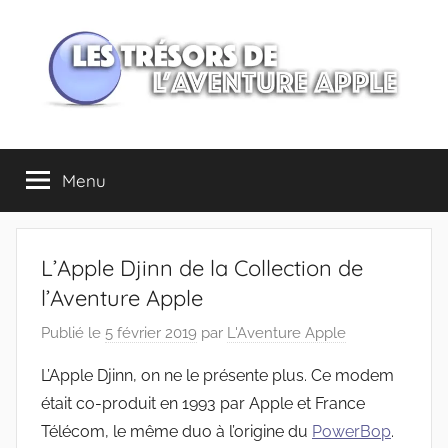
Aller
au
contenu
Les
Menu
trésors
de
L’Apple Djinn de la Collection de
l'Aventure
l’Aventure Apple
Publié le
5 février 2019
par
L'Aventure Apple
Apple
L’Apple Djinn, on ne le présente plus. Ce modem
était co-produit en 1993 par Apple et France
Télécom, le même duo à l’origine du
PowerBop
.