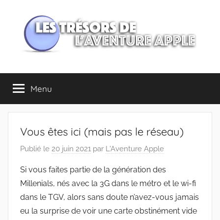
Aller
au
contenu
Les
Menu
trésors
de
Vous êtes ici (mais pas le réseau)
l'Aventure
Publié le
20 juin 2021
par
L'Aventure Apple
Apple
Si vous faites partie de la génération des
Millenials, nés avec la 3G dans le métro et le wi-fi
dans le TGV, alors sans doute n’avez-vous jamais
eu la surprise de voir une carte obstinément vide