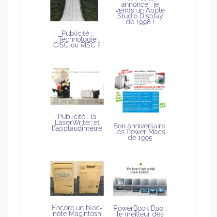
annonce : je
vends un Apple
Studio Display
de 1998 !
Publicité :
Technologie
CISC ou RISC ?
Publicité : la
LaserWriter et
Bon anniversaire,
l'applaudimètre
les Power Macs
de 1995
Encore un bloc-
PowerBook Duo :
note Macintosh
le meilleur des