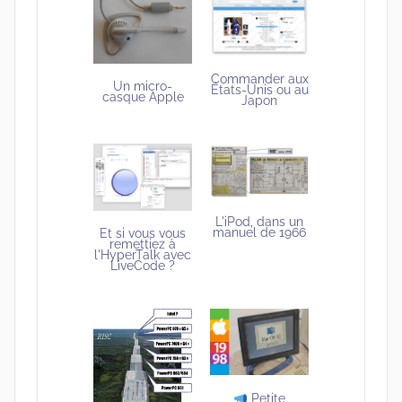
Commander aux
Un micro-
États-Unis ou au
casque Apple
Japon
L'iPod, dans un
manuel de 1966
Et si vous vous
remettiez à
l'HyperTalk avec
LiveCode ?
Petite