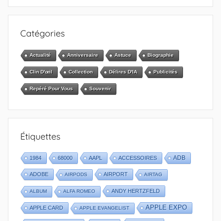
Catégories
Actualité
Anniversaire
Astuce
Biographie
Clin D'œil
Collection
Délires D'IA
Publicités
Repéré Pour Vous
Souvenir
Étiquettes
1984
68000
AAPL
ACCESSOIRES
ADB
ADOBE
AIRPORT
AIRPODS
AIRTAG
ANDY HERTZFELD
ALBUM
ALFA ROMEO
APPLE EXPO
APPLE CARD
APPLE EVANGELIST