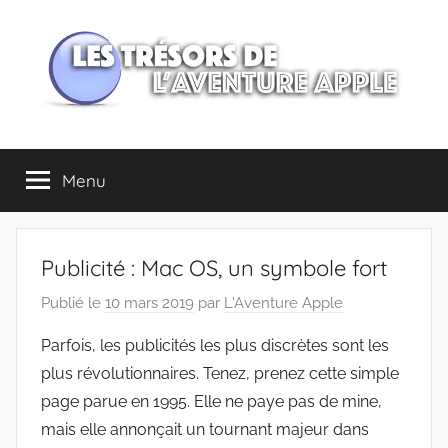
Aller
au
contenu
Les
Menu
trésors
de
Publicité : Mac OS, un symbole fort
l'Aventure
Publié le
10 mars 2019
par
L'Aventure Apple
Apple
Parfois, les publicités les plus discrètes sont les
plus révolutionnaires. Tenez, prenez cette simple
page parue en 1995. Elle ne paye pas de mine,
mais elle annonçait un tournant majeur dans