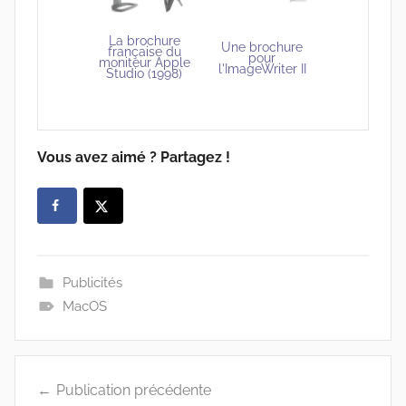
La brochure
Une brochure
française du
pour
moniteur Apple
l'ImageWriter II
Studio (1998)
Vous avez aimé ? Partagez !
Publicités
MacOS
Navigation
Publication précédente
de