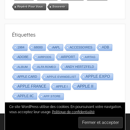
Repéré Pour Vous
Souvenir
Étiquettes
1984
68000
AAPL
ACCESSOIRES
ADB
ADOBE
AIRPORT
AIRPODS
AIRTAG
ANDY HERTZFELD
ALBUM
ALFA ROMEO
APPLE EXPO
APPLE CARD
APPLE EVANGELIST
APPLE II
APPLE FRANCE
APPLE I
APPLE IIC
APP STORE
Ce site WordPress utilise des cookies. En poursuivant votre navigation,
vous acceptez leur usage.
Politique de confidentialité
WordPress Theme: Donovan by ThemeZee.