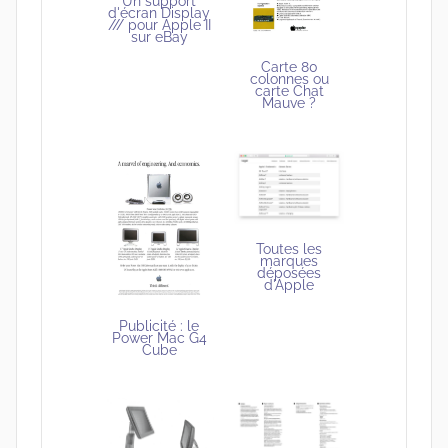
Un support
d'écran Display
/// pour Apple II
sur eBay
Carte 80
colonnes ou
carte Chat
Mauve ?
Toutes les
marques
déposées
d'Apple
Publicité : le
Power Mac G4
Cube