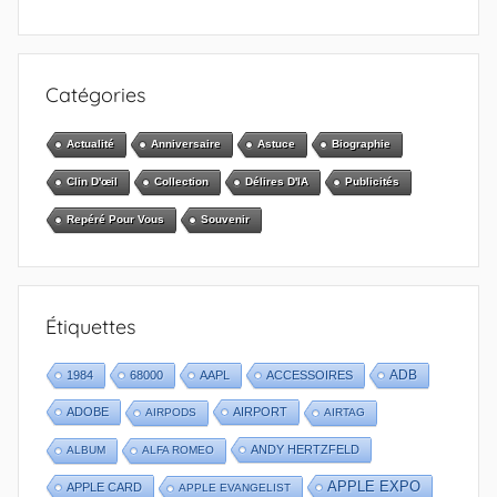
Catégories
Actualité
Anniversaire
Astuce
Biographie
Clin D'œil
Collection
Délires D'IA
Publicités
Repéré Pour Vous
Souvenir
Étiquettes
1984
68000
AAPL
ACCESSOIRES
ADB
ADOBE
AIRPORT
AIRPODS
AIRTAG
ANDY HERTZFELD
ALBUM
ALFA ROMEO
APPLE EXPO
APPLE CARD
APPLE EVANGELIST