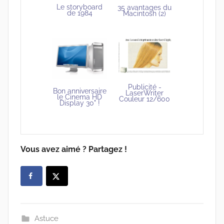
Le storyboard
35 avantages du
de 1984
Macintosh (2)
Publicité -
Bon anniversaire
LaserWriter
le Cinema HD
Couleur 12/600
Display 30" !
Vous avez aimé ? Partagez !
Astuce