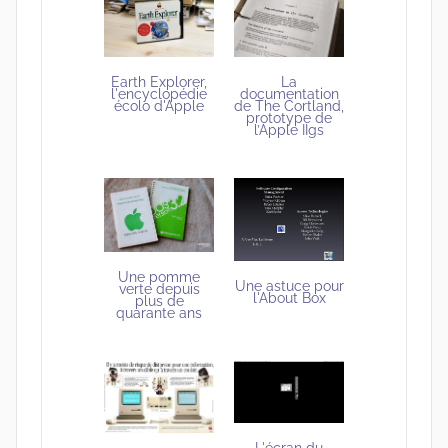
Earth Explorer,
La
l'encyclopédie
documentation
écolo d'Apple
de The Cortland,
prototype de
l’Apple IIgs
Une pomme
Une astuce pour
verte depuis
l'About Box
plus de
quarante ans
L'écran du