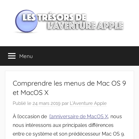
Aller
au
contenu
Les
Menu
trésors
de
Comprendre les menus de Mac OS 9
l'Aventure
et MacOS X
Publié le
24 mars 2019
par
L'Aventure Apple
Apple
À l’occasion de
l’anniversaire de MacOS X
, nous
nous intéressons aux principales différences
entre ce système et son prédécesseur Mac OS 9.