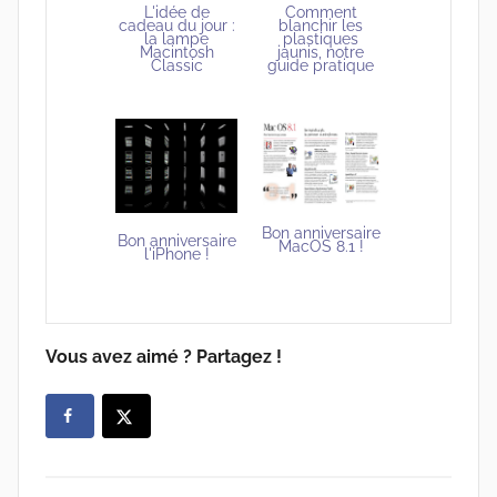
L'idée de
Comment
cadeau du jour :
blanchir les
la lampe
plastiques
Macintosh
jaunis, notre
Classic
guide pratique
Bon anniversaire
Bon anniversaire
MacOS 8.1 !
l'iPhone !
Vous avez aimé ? Partagez !