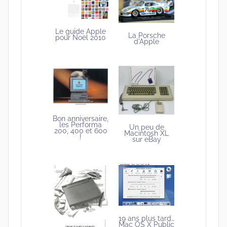
Le guide Apple
La Porsche
pour Noël 2010
d'Apple
Bon anniversaire,
les Performa
Un peu de
200, 400 et 600
Macintosh XL
!
sur eBay
19 ans plus tard…
Mac OS X Public