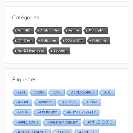
Catégories
Actualité
Anniversaire
Astuce
Biographie
Clin D'œil
Collection
Délires D'IA
Publicités
Repéré Pour Vous
Souvenir
Étiquettes
1984
68000
AAPL
ACCESSOIRES
ADB
ADOBE
AIRPORT
AIRPODS
AIRTAG
ANDY HERTZFELD
ALBUM
ALFA ROMEO
APPLE EXPO
APPLE CARD
APPLE EVANGELIST
APPLE II
APPLE FRANCE
APPLE I