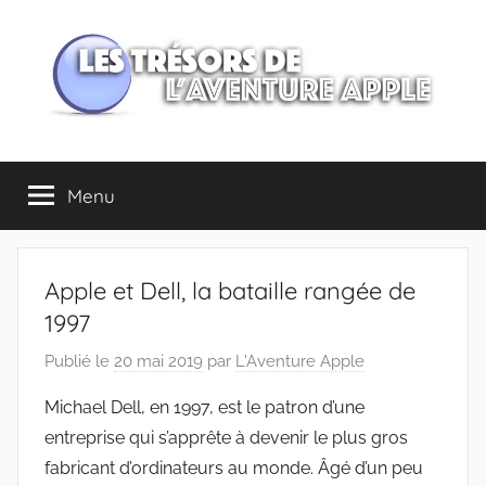
Aller
au
contenu
Les
Menu
trésors
de
Apple et Dell, la bataille rangée de
l'Aventure
1997
Publié le
20 mai 2019
par
L'Aventure Apple
Apple
Michael Dell, en 1997, est le patron d’une
entreprise qui s’apprête à devenir le plus gros
fabricant d’ordinateurs au monde. Âgé d’un peu