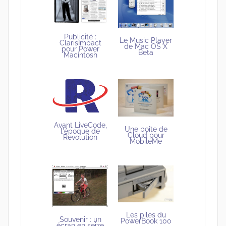
Publicité :
Le Music Player
ClarisImpact
de Mac OS X
pour Power
Beta
Macintosh
Avant LiveCode,
Une boîte de
l'époque de
Cloud pour
Revolution
MobileMe
Les piles du
Souvenir : un
PowerBook 100
écran en seize