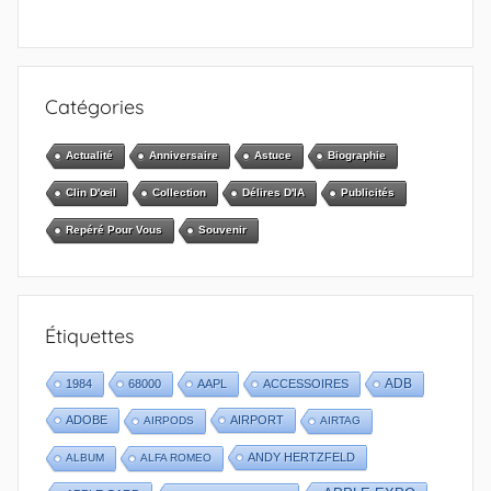
Catégories
Actualité
Anniversaire
Astuce
Biographie
Clin D'œil
Collection
Délires D'IA
Publicités
Repéré Pour Vous
Souvenir
Étiquettes
1984
68000
AAPL
ACCESSOIRES
ADB
ADOBE
AIRPORT
AIRPODS
AIRTAG
ANDY HERTZFELD
ALBUM
ALFA ROMEO