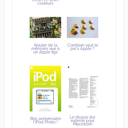
couleurs
Ajouter de la
Combien vaut le
mémoire vive à
pin's Apple ?
un Apple IIgs
Le disque dur
Bon anniversaire
externe pour
l'iPod Photo !
Macintosh