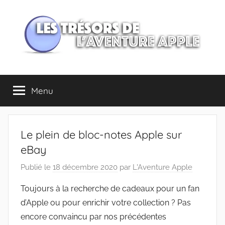
Aller
au
contenu
Les
Menu
trésors
de
Le plein de bloc-notes Apple sur
l'Aventure
eBay
Publié le
18 décembre 2020
par
L'Aventure Apple
Apple
Toujours à la recherche de cadeaux pour un fan
d’Apple ou pour enrichir votre collection ? Pas
encore convaincu par nos précédentes