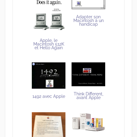
Adapter son
Macintosh à un
handicap
Apple, le
Macintosh 512K
et Hello Again
Think Different,
1492 avec Apple
avant Apple