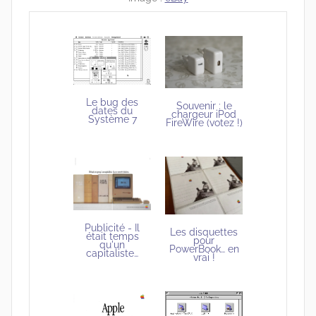
Le bug des
Souvenir : le
dates du
chargeur iPod
Système 7
FireWire (votez !)
Publicité - Il
Les disquettes
était temps
pour
qu'un
PowerBook… en
capitaliste…
vrai !