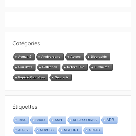
Catégories
Actualité
Anniversaire
Astuce
Biographie
Clin D'œil
Collection
Délires D'IA
Publicités
Repéré Pour Vous
Souvenir
Étiquettes
1984
68000
AAPL
ACCESSOIRES
ADB
ADOBE
AIRPORT
AIRPODS
AIRTAG