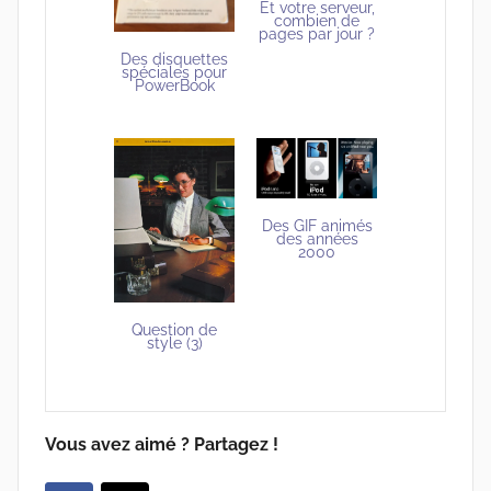
Et votre serveur,
combien de
pages par jour ?
Des disquettes
spéciales pour
PowerBook
Des GIF animés
des années
2000
Question de
style (3)
Vous avez aimé ? Partagez !