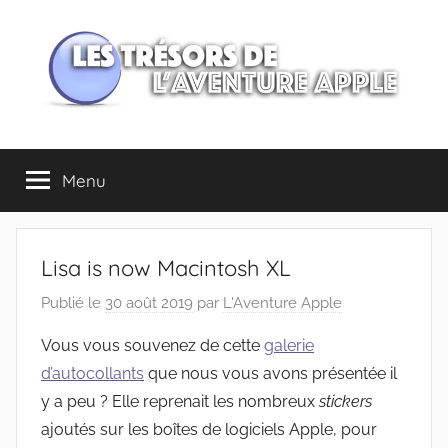
Aller
au
contenu
Les
Menu
trésors
de
Lisa is now Macintosh XL
l'Aventure
Publié le
30 août 2019
par
L'Aventure Apple
Apple
Vous vous souvenez de cette
galerie
d’autocollants
que nous vous avons présentée il
y a peu ? Elle reprenait les nombreux
stickers
ajoutés sur les boîtes de logiciels Apple, pour