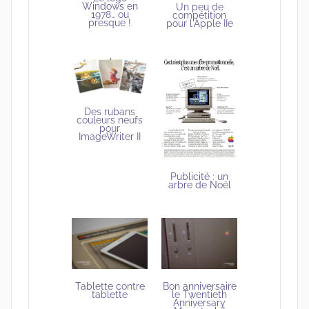
Windows en
Un peu de
1978… ou
compétition
presque !
pour l'Apple IIe
Des rubans
couleurs neufs
pour
ImageWriter II
Publicité : un
arbre de Noël
Bon anniversaire
Tablette contre
le Twentieth
tablette
Anniversary