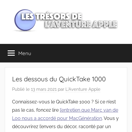
Aller
au
contenu
Les
Menu
trésors
de
Les dessous du QuickTake 1000
l'Aventure
Publié le
13 mars 2021
par
L'Aventure Apple
Apple
Connaissez-vous le QuickTake 1000 ? Si ce n’est
pas le cas, foncez lire
l’entretien que Marc van de
Loo nous a accordé pour MacGénération
. Vous y
découvrirez l’envers du décor, raconté par un