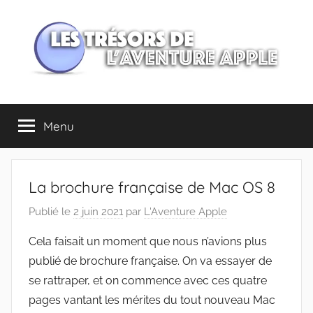
Aller
au
contenu
Les
Menu
trésors
de
La brochure française de Mac OS 8
l'Aventure
Publié le
2 juin 2021
par
L'Aventure Apple
Apple
Cela faisait un moment que nous n’avions plus
publié de brochure française. On va essayer de
se rattraper, et on commence avec ces quatre
pages vantant les mérites du tout nouveau Mac