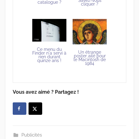
Savez-vous
catalogue ?
cliquer ?
Ce menu du
Un étrange
Finder n'a servi à
poster ailé pour
rien durant
le Macintosh de
quinze ans !
1984
Vous avez aimé ? Partagez !
Publicités