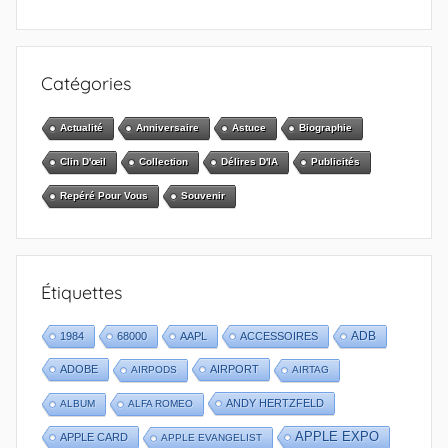
Catégories
Actualité
Anniversaire
Astuce
Biographie
Clin D'œil
Collection
Délires D'IA
Publicités
Repéré Pour Vous
Souvenir
Étiquettes
1984
68000
AAPL
ACCESSOIRES
ADB
ADOBE
AIRPORT
AIRPODS
AIRTAG
ANDY HERTZFELD
ALBUM
ALFA ROMEO
APPLE EXPO
APPLE CARD
APPLE EVANGELIST