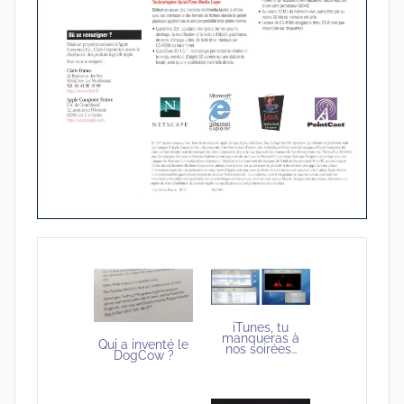
iTunes, tu
manqueras à
Qui a inventé le
nos soirées…
DogCow ?