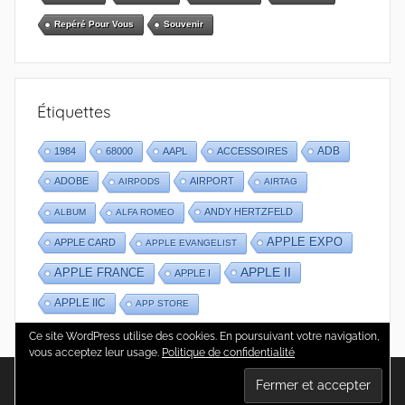
Repéré Pour Vous
Souvenir
Étiquettes
1984
68000
AAPL
ACCESSOIRES
ADB
ADOBE
AIRPORT
AIRPODS
AIRTAG
ANDY HERTZFELD
ALBUM
ALFA ROMEO
APPLE EXPO
APPLE CARD
APPLE EVANGELIST
APPLE II
APPLE FRANCE
APPLE I
APPLE IIC
APP STORE
Ce site WordPress utilise des cookies. En poursuivant votre navigation,
vous acceptez leur usage.
Politique de confidentialité
WordPress Theme: Donovan by ThemeZee.