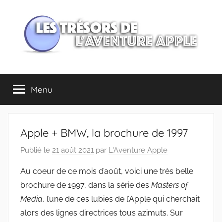
Aller
au
contenu
Les
Menu
trésors
de
Apple + BMW, la brochure de 1997
l'Aventure
Publié le
21 août 2021
par
L'Aventure Apple
Apple
Au coeur de ce mois d’août, voici une très belle
brochure de 1997, dans la série des
Masters of
Media
, l’une de ces lubies de l’Apple qui cherchait
alors des lignes directrices tous azimuts. Sur