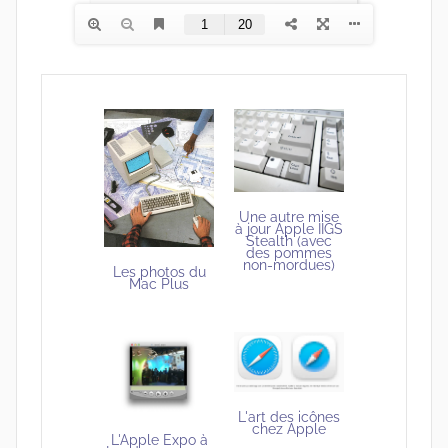
Une autre mise
à jour Apple IIGS
Stealth (avec
des pommes
non-mordues)
Les photos du
Mac Plus
L'art des icônes
chez Apple
L'Apple Expo à