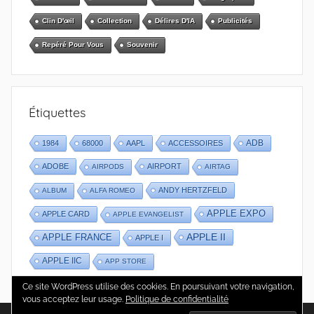
Clin D'œil
Collection
Délires D'IA
Publicités
Repéré Pour Vous
Souvenir
Étiquettes
1984
68000
AAPL
ACCESSOIRES
ADB
ADOBE
AIRPORT
AIRPODS
AIRTAG
ANDY HERTZFELD
ALBUM
ALFA ROMEO
APPLE EXPO
APPLE CARD
APPLE EVANGELIST
APPLE II
APPLE FRANCE
APPLE I
APPLE IIC
APP STORE
Ce site WordPress utilise des cookies. En poursuivant votre navigation,
vous acceptez leur usage.
Politique de confidentialité