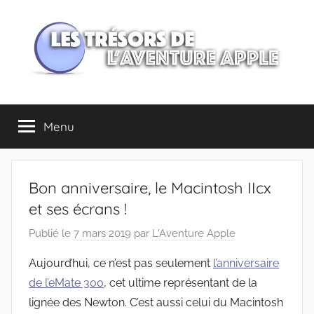
Aller
au
contenu
Les
Menu
trésors
de
Bon anniversaire, le Macintosh IIcx
l'Aventure
et ses écrans !
Publié le
7 mars 2019
par
L'Aventure Apple
Apple
Aujourd’hui, ce n’est pas seulement
l’anniversaire
de l’eMate 300
, cet ultime représentant de la
lignée des Newton. C’est aussi celui du Macintosh