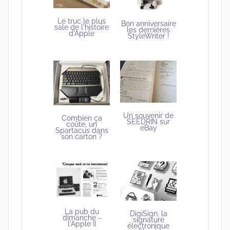
Le truc le plus
Bon anniversaire
sale de l'histoire
les dernières
d'Apple
StyleWriter !
Un souvenir de
Combien ça
SEEDRIN sur
coûte, un
eBay
Spartacus dans
son carton ?
La pub du
DigiSign, la
dimanche -
signature
l'Apple II
électronique