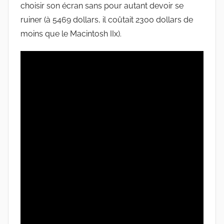
choisir son écran sans pour autant devoir se
ruiner (à 5469 dollars, il coûtait 2300 dollars de
moins que le Macintosh IIx).