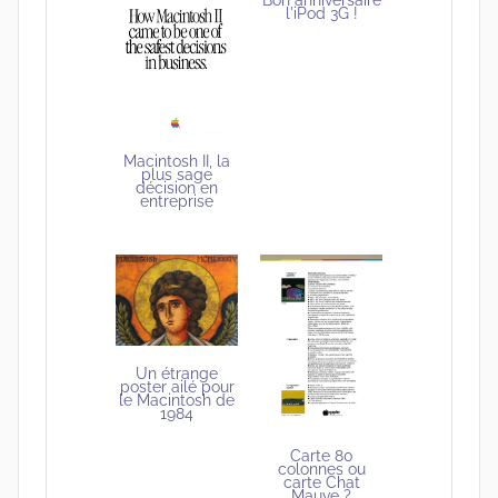
Bon anniversaire
l'iPod 3G !
Macintosh II, la
plus sage
décision en
entreprise
Un étrange
poster ailé pour
le Macintosh de
1984
Carte 80
colonnes ou
carte Chat
Mauve ?