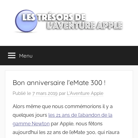
Aller
au
contenu
Les
Menu
trésors
de
Bon anniversaire l’eMate 300 !
l'Aventure
Publié le
7 mars 2019
par
L'Aventure Apple
Apple
Alors même que nous commémorions il y a
quelques jours
les 21 ans de l’abandon de la
gamme Newton
par Apple, nous fêtons
aujourd’hui les 22 ans de l’eMate 300, qui n’aura