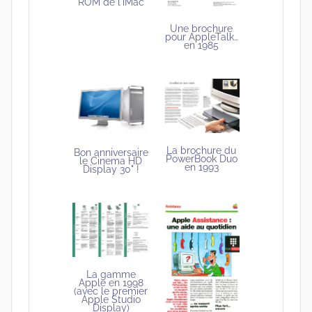
ROM de l'iMac
Une brochure
pour AppleTalk…
en 1985
La brochure du
Bon anniversaire
PowerBook Duo
le Cinema HD
en 1993
Display 30" !
La gamme
Apple en 1998
(avec le premier
Apple Studio
Display)