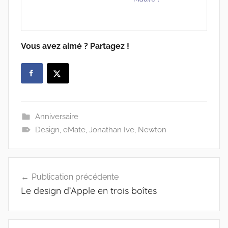
Vous avez aimé ? Partagez !
Anniversaire
Design
,
eMate
,
Jonathan Ive
,
Newton
Navigation
Publication précédente
de
Le design d’Apple en trois boîtes
l’article