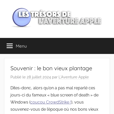
Aller
au
contenu
Les
Menu
trésors
de
Souvenir : le bon vieux plantage
l'Aventure
Publié le
28 juillet 2024
par
L'Aventure Apple
Apple
Dites-donc, alors qu’on a pas mal reparlé ces
jours-ci du fameux « blue screen of death » de
Windows (
coucou CrowdStrike !
), vous
souvenez-vous de l’époque où nos bons vieux