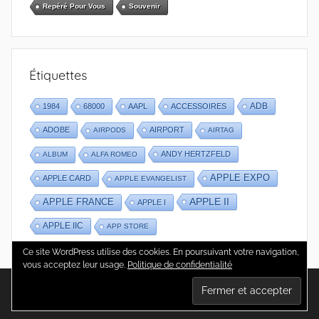
Repéré Pour Vous
Souvenir
Étiquettes
1984
68000
AAPL
ACCESSOIRES
ADB
ADOBE
AIRPORT
AIRPODS
AIRTAG
ANDY HERTZFELD
ALBUM
ALFA ROMEO
APPLE EXPO
APPLE CARD
APPLE EVANGELIST
APPLE II
APPLE FRANCE
APPLE I
APPLE IIC
APP STORE
Ce site WordPress utilise des cookies. En poursuivant votre navigation,
vous acceptez leur usage.
Politique de confidentialité
WordPress Theme: Donovan by ThemeZee.