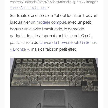
content/uploads/2018/06/download-1-3.jpg »> Image :
Yahoo Auctions (Japon)
[/
Sur le site d’enchères du Yahoo! local, on trouvait
jusqu’à hier
un modèle complet
, avec un petit
bonus : un clavier translucide, le genre de
gadgets dont les Japonais ont le secret. Ça n’a
pas la classe du
clavier du PowerBook G3 Series
« Bronze »
, mais ça fait son petit effet.