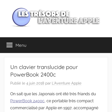
Aller
au
contenu
Les
Menu
trésors
de
Un clavier translucide pour
l'Aventure
PowerBook 2400c
Publié le
4 juin 2018
par
L'Aventure Apple
Apple
On sait que les Japonais ont été très friands du
PowerBook 2400c
, ce portable très compact
commercialisé par Apple en 1997, accompagné