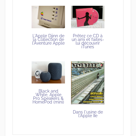
L'Apple Djinn de
Prêtez ce CD à
la Collection de
un ami et faites-
l'Aventure Apple
lui découvrir
iTunes
Black and
White, Apple
Pro Speakers &
HomePod (mini)
Dans l'usine de
l'Apple IIe