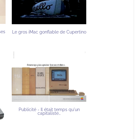
ses
Le gros iMac gonflable de Cupertino
Publicité - Il était temps qu'un
capitaliste…