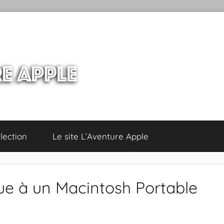
lection
Le site L’Aventure Apple
ue à un Macintosh Portable