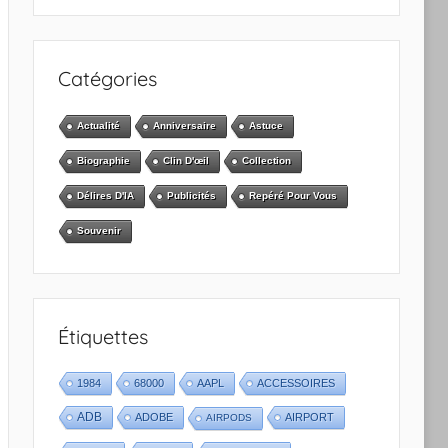
Catégories
Actualité
Anniversaire
Astuce
Biographie
Clin D'œil
Collection
Délires D'IA
Publicités
Repéré Pour Vous
Souvenir
Étiquettes
1984
68000
AAPL
ACCESSOIRES
ADB
ADOBE
AIRPORT
AIRPODS