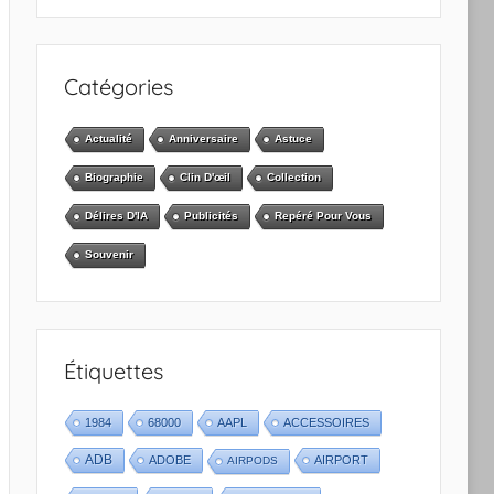
Catégories
Actualité
Anniversaire
Astuce
Biographie
Clin D'œil
Collection
Délires D'IA
Publicités
Repéré Pour Vous
Souvenir
Étiquettes
1984
68000
AAPL
ACCESSOIRES
ADB
ADOBE
AIRPORT
AIRPODS