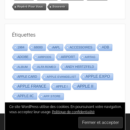
Repéré Pour Vous
Souvenir
Étiquettes
1984
68000
AAPL
ACCESSOIRES
ADB
ADOBE
AIRPORT
AIRPODS
AIRTAG
ANDY HERTZFELD
ALBUM
ALFA ROMEO
APPLE EXPO
APPLE CARD
APPLE EVANGELIST
APPLE II
APPLE FRANCE
APPLE I
APPLE IIC
APP STORE
Ce site WordPress utilise des cookies. En poursuivant votre navigation,
vous acceptez leur usage.
Politique de confidentialité
WordPress Theme: Donovan by ThemeZee.