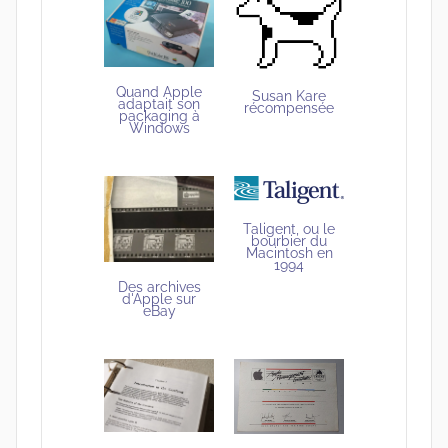
Quand Apple
Susan Kare
adaptait son
récompensée
packaging à
Windows
Taligent, ou le
bourbier du
Macintosh en
1994
Des archives
d'Apple sur
eBay