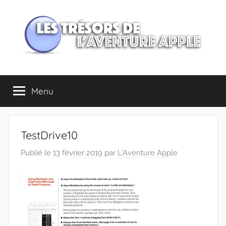
Aller
au
contenu
Les
Menu
trésors
de
TestDrive10
l'Aventure
Publié le
13 février 2019
par
L'Aventure Apple
Apple