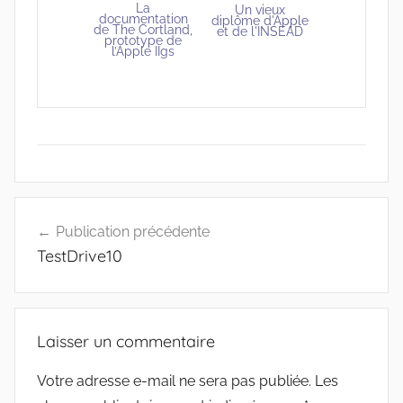
La
Un vieux
documentation
diplôme d'Apple
de The Cortland,
et de l'INSEAD
prototype de
l’Apple IIgs
Navigation
Publication précédente
de
TestDrive10
l’article
Laisser un commentaire
Votre adresse e-mail ne sera pas publiée.
Les